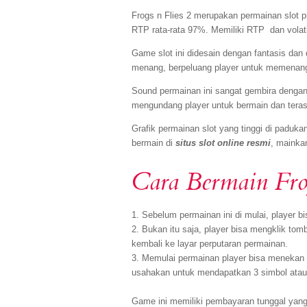
Frogs n Flies 2 merupakan permainan slot p
RTP rata-rata 97%. Memiliki RTP dan volati
Game slot ini didesain dengan fantasis dan
menang, berpeluang player untuk memenang
Sound permainan ini sangat gembira dengan 
mengundang player untuk bermain dan teras
Grafik permainan slot yang tinggi di padu
bermain di
situs slot online resmi
, mainka
Cara Bermain Frog
1. Sebelum permainan ini di mulai, player 
2. Bukan itu saja, player bisa mengklik tom
kembali ke layar perputaran permainan.
3. Memulai permainan player bisa menekan 
usahakan untuk mendapatkan 3 simbol atau 
Game ini memiliki pembayaran tunggal ya