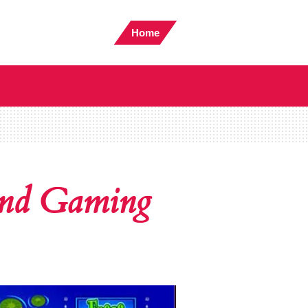
Home
rend Gaming