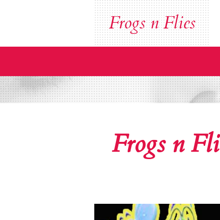
Skip
Frogs n Flies
to
main
content
Frogs n Fl