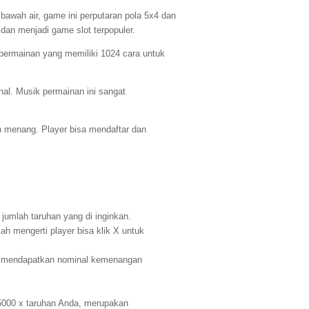
bawah air, game ini perputaran pola 5x4 dan
dan menjadi game slot terpopuler.
 permainan yang memiliki 1024 cara untuk
nal. Musik permainan ini sangat
n menang. Player bisa mendaftar dan
jumlah taruhan yang di inginkan.
ah mengerti player bisa klik X untuk
gin mendapatkan nominal kemenangan
000 x taruhan Anda, merupakan