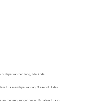
a di dapatkan berulang, bila Anda
lam fitur mendapatkan lagi 3 simbol. Tidak
atan menang sangat besar. Di dalam fitur ini